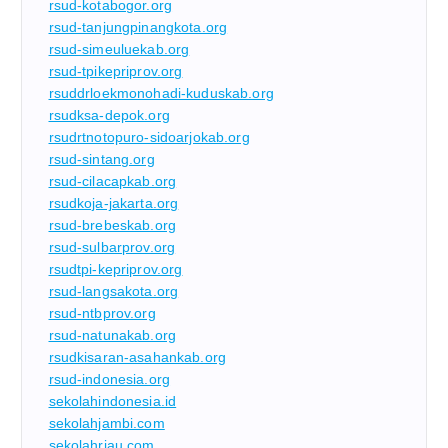
rsud-kotabogor.org
rsud-tanjungpinangkota.org
rsud-simeuluekab.org
rsud-tpikepriprov.org
rsuddrloekmonohadi-kuduskab.org
rsudksa-depok.org
rsudrtnotopuro-sidoarjokab.org
rsud-sintang.org
rsud-cilacapkab.org
rsudkoja-jakarta.org
rsud-brebeskab.org
rsud-sulbarprov.org
rsudtpi-kepriprov.org
rsud-langsakota.org
rsud-ntbprov.org
rsud-natunakab.org
rsudkisaran-asahankab.org
rsud-indonesia.org
sekolahindonesia.id
sekolahjambi.com
sekolahriau.com