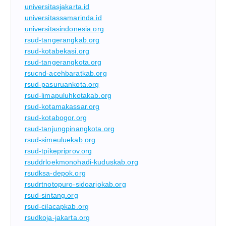
universitasjakarta.id
universitassamarinda.id
universitasindonesia.org
rsud-tangerangkab.org
rsud-kotabekasi.org
rsud-tangerangkota.org
rsucnd-acehbaratkab.org
rsud-pasuruankota.org
rsud-limapuluhkotakab.org
rsud-kotamakassar.org
rsud-kotabogor.org
rsud-tanjungpinangkota.org
rsud-simeuluekab.org
rsud-tpikepriprov.org
rsuddrloekmonohadi-kuduskab.org
rsudksa-depok.org
rsudrtnotopuro-sidoarjokab.org
rsud-sintang.org
rsud-cilacapkab.org
rsudkoja-jakarta.org