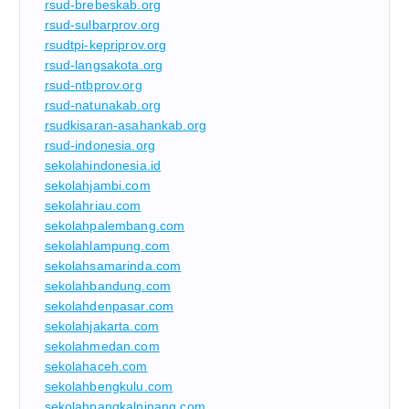
rsud-brebeskab.org
rsud-sulbarprov.org
rsudtpi-kepriprov.org
rsud-langsakota.org
rsud-ntbprov.org
rsud-natunakab.org
rsudkisaran-asahankab.org
rsud-indonesia.org
sekolahindonesia.id
sekolahjambi.com
sekolahriau.com
sekolahpalembang.com
sekolahlampung.com
sekolahsamarinda.com
sekolahbandung.com
sekolahdenpasar.com
sekolahjakarta.com
sekolahmedan.com
sekolahaceh.com
sekolahbengkulu.com
sekolahpangkalpinang.com