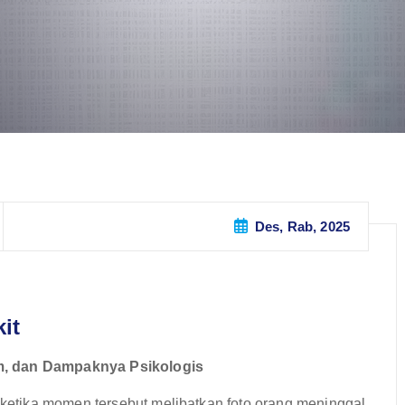
Des, Rab, 2025
it
m, dan Dampaknya Psikologis
etika momen tersebut melibatkan foto orang meninggal