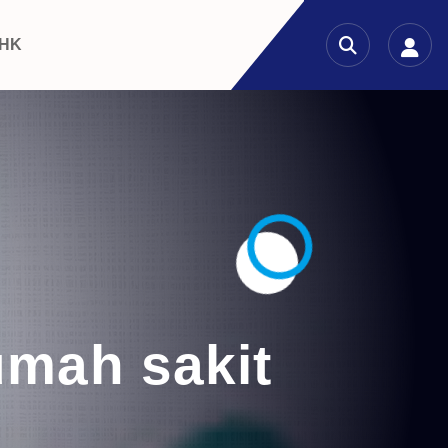
 HK
umah sakit