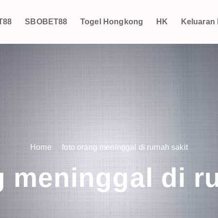
T88
SBOBET88
Togel Hongkong
HK
Keluaran
Home
foto orang meninggal di rumah sakit
g meninggal di r