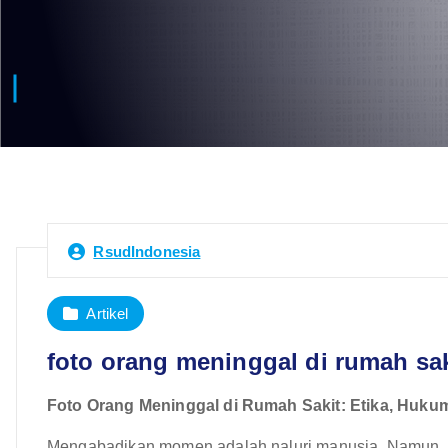
RsudIndonesia
Artikel
foto orang meninggal di rumah sak
Foto Orang Meninggal di Rumah Sakit: Etika, Huku
Mengabadikan momen adalah naluri manusia. Namun, k