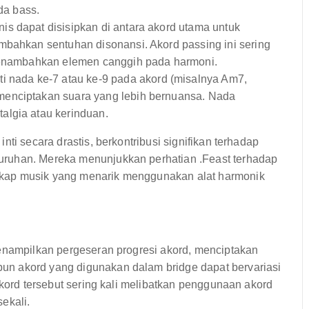
a bass.
is dapat disisipkan di antara akord utama untuk
mbahkan sentuhan disonansi. Akord passing ini sering
 menambahkan elemen canggih pada harmoni.
 nada ke-7 atau ke-9 pada akord (misalnya Am7,
menciptakan suara yang lebih bernuansa. Nada
algia atau kerinduan.
ti secara drastis, berkontribusi signifikan terhadap
uruhan. Mereka menunjukkan perhatian .Feast terhadap
kap musik yang menarik menggunakan alat harmonik
menampilkan pergeseran progresi akord, menciptakan
n akord yang digunakan dalam bridge dapat bervariasi
akord tersebut sering kali melibatkan penggunaan akord
ekali.