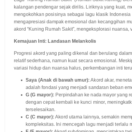
kalangan pendengar sejak dirilis. Liriknya yang kuat, 
mengokohkan posisinya sebagai lagu klasik Indonesia
mengapresiasi dampak emosional dan kecanggihan musi
akord “Kuning Rumah Sakit”, mengeksplorasi nuansa, 
Kemajuan Inti: Landasan Melankolis
Progresi akord yang paling dikenal dan berulang dala
relatif sederhana, namun kuat secara emosional. Mesk
variasi hidup dan nuansa halus, perkembangan inti ter
Saya (Anak di bawah umur):
Akord akar, meneta
adalah fondasi yang menjadi sandaran beban emos
G (G mayor):
Perpindahan ke nada mayor yang rela
dengan cepat kembali ke kunci minor, meningkat
terselesaikan.
C (C mayor):
Akord utama lainnya, semakin mem
kompleksitas. Ini mencegah lagu menjadi terlalu 
F (F mayor):
Akord subdominan, menciptakan tarik