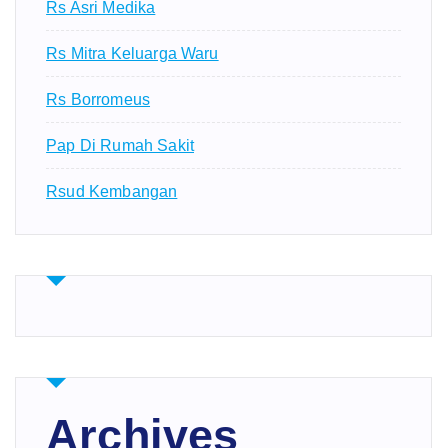
Rs Asri Medika
Rs Mitra Keluarga Waru
Rs Borromeus
Pap Di Rumah Sakit
Rsud Kembangan
Archives