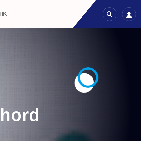
 HK
chord