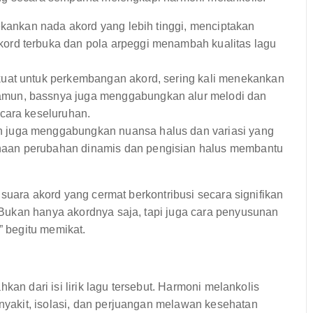
ekankan nada akord yang lebih tinggi, menciptakan
ord terbuka dan pola arpeggi menambah kualitas lagu
uat untuk perkembangan akord, sering kali menekankan
mun, bassnya juga menggabungkan alur melodi dan
cara keseluruhan.
 juga menggabungkan nuansa halus dan variasi yang
aan perubahan dinamis dan pengisian halus membantu
suara akord yang cermat berkontribusi secara signifikan
Bukan hanya akordnya saja, tapi juga cara penyusunan
 begitu memikat.
kan dari isi lirik lagu tersebut. Harmoni melankolis
akit, isolasi, dan perjuangan melawan kesehatan