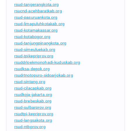
rsud-tangerangkota.org
rsucnd-acehbaratkab.org
rsud-pasuruankota.org
rsud-limapuluhkotakab.org
rsud-kotamakassar.org
rsud-kotabogor.org
rsud-tanjungpinangkota.org
rsud-simeuluekab.org
rsud-tpikepriprov.org
rsuddrloekmonohadi-kuduskab.org
rsudksa-depok.org
rsudrtnotopuro-sidoarjokab.org
rsud-sintang.org
rsud-cilacapkab.org
rsudkoja-jakarta.org
rsud-brebeskab.org
rsud-sulbarprov.org
rsudtpi-kepriprov.org
rsud-langsakota.org
rsud-ntbprov.org