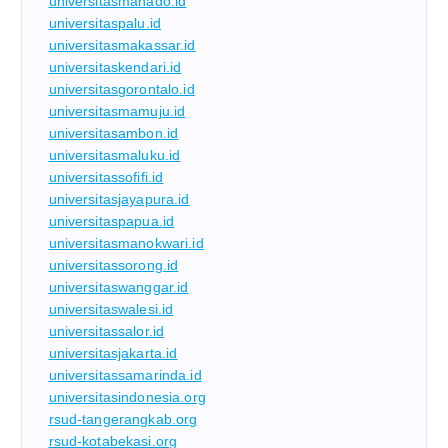
universitasmanado.id
universitaspalu.id
universitasmakassar.id
universitaskendari.id
universitasgorontalo.id
universitasmamuju.id
universitasambon.id
universitasmaluku.id
universitassofifi.id
universitasjayapura.id
universitaspapua.id
universitasmanokwari.id
universitassorong.id
universitaswanggar.id
universitaswalesi.id
universitassalor.id
universitasjakarta.id
universitassamarinda.id
universitasindonesia.org
rsud-tangerangkab.org
rsud-kotabekasi.org