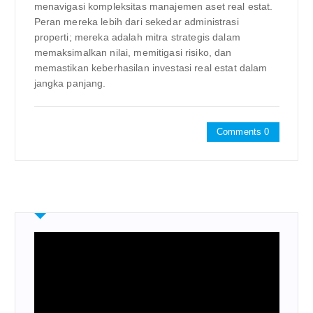
menavigasi kompleksitas manajemen aset real estat.
Peran mereka lebih dari sekedar administrasi
properti; mereka adalah mitra strategis dalam
memaksimalkan nilai, memitigasi risiko, dan
memastikan keberhasilan investasi real estat dalam
jangka panjang.
Comments 0