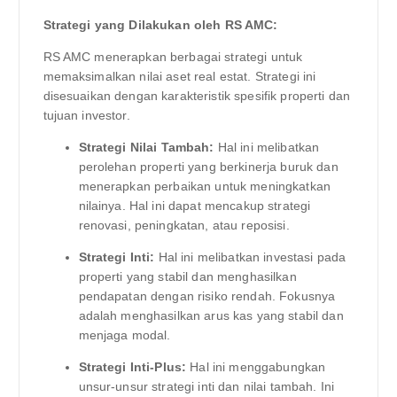
Strategi yang Dilakukan oleh RS AMC:
RS AMC menerapkan berbagai strategi untuk
memaksimalkan nilai aset real estat. Strategi ini
disesuaikan dengan karakteristik spesifik properti dan
tujuan investor.
Strategi Nilai Tambah:
Hal ini melibatkan
perolehan properti yang berkinerja buruk dan
menerapkan perbaikan untuk meningkatkan
nilainya. Hal ini dapat mencakup strategi
renovasi, peningkatan, atau reposisi.
Strategi Inti:
Hal ini melibatkan investasi pada
properti yang stabil dan menghasilkan
pendapatan dengan risiko rendah. Fokusnya
adalah menghasilkan arus kas yang stabil dan
menjaga modal.
Strategi Inti-Plus:
Hal ini menggabungkan
unsur-unsur strategi inti dan nilai tambah. Ini