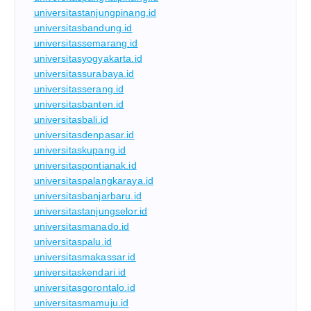
universitastanjungpinang.id
universitasbandung.id
universitassemarang.id
universitasyogyakarta.id
universitassurabaya.id
universitasserang.id
universitasbanten.id
universitasbali.id
universitasdenpasar.id
universitaskupang.id
universitaspontianak.id
universitaspalangkaraya.id
universitasbanjarbaru.id
universitastanjungselor.id
universitasmanado.id
universitaspalu.id
universitasmakassar.id
universitaskendari.id
universitasgorontalo.id
universitasmamuju.id