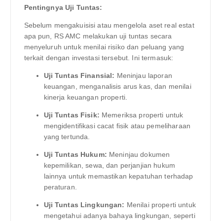
Pentingnya Uji Tuntas:
Sebelum mengakuisisi atau mengelola aset real estat
apa pun, RS AMC melakukan uji tuntas secara
menyeluruh untuk menilai risiko dan peluang yang
terkait dengan investasi tersebut. Ini termasuk:
Uji Tuntas Finansial:
Meninjau laporan
keuangan, menganalisis arus kas, dan menilai
kinerja keuangan properti.
Uji Tuntas Fisik:
Memeriksa properti untuk
mengidentifikasi cacat fisik atau pemeliharaan
yang tertunda.
Uji Tuntas Hukum:
Meninjau dokumen
kepemilikan, sewa, dan perjanjian hukum
lainnya untuk memastikan kepatuhan terhadap
peraturan.
Uji Tuntas Lingkungan:
Menilai properti untuk
mengetahui adanya bahaya lingkungan, seperti