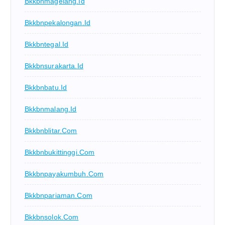
Bkkbnmagelang.id
Bkkbnpekalongan.id
Bkkbntegal.id
Bkkbnsurakarta.id
Bkkbnbatu.id
Bkkbnmalang.id
Bkkbnblitar.com
Bkkbnbukittinggi.com
Bkkbnpayakumbuh.com
Bkkbnpariaman.com
Bkkbnsolok.com