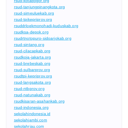
rsud-kotabogor.org
rsud-tanjungpinangkota.org
rsud-simeuluekab.org
rsud-tpikepriprov.org
rsuddrloekmonohadi-kuduskab.org
rsudksa-depok.org
rsudrtnotopuro-sidoarjokab.org
rsud-sintang.org
rsud-cilacapkab.org
rsudkoja-jakarta.org
rsud-brebeskab.org
rsud-sulbarprov.org
rsudtpi-kepriprov.org
rsud-langsakota.org
rsud-ntbprov.org
rsud-natunakab.org
rsudkisaran-asahankab.org
rsud-indonesia.org
sekolahindonesia.id
sekolahjambi.com
sekolahriau.com