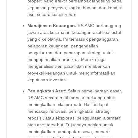
properti yang efektif berdampak langsung pada
kepuasan penyewa, tingkat hunian, dan kondisi
aset secara keseluruhan.
Manajemen Keuangan:
RS AMC bertanggung
jawab atas kesehatan keuangan aset real estat
yang dikelolanya. Ini termasuk penganggaran,
pelaporan keuangan, pengendalian
pengeluaran, dan penerapan strategi untuk
mengoptimalkan arus kas. Mereka juga
menganalisis tren pasar dan memberikan
proyeksi keuangan untuk menginformasikan
keputusan investasi.
Peningkatan Aset:
Selain pemeliharaan dasar,
RS AMC secara aktif mencari peluang untuk
meningkatkan nilai properti. Hal ini dapat
mencakup renovasi, peningkatan, strategi
reposisi, atau eksplorasi penggunaan alternatif
atas aset tersebut. Tujuannya adalah untuk
meningkatkan pendapatan sewa, menarik