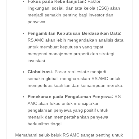
Fokus pada Keberlanjutan:
Faktor
lingkungan, sosial, dan tata kelola (ESG) akan
menjadi semakin penting bagi investor dan
penyewa.
Pengambilan Keputusan Berdasarkan Data:
RS AMC akan lebih mengandalkan analisis data
untuk membuat keputusan yang tepat
mengenai manajemen properti dan strategi
investasi.
Globalisasi:
Pasar real estate menjadi
semakin global, mengharuskan RS AMC untuk
memperluas keahlian dan kemampuan mereka.
Penekanan pada Pengalaman Penyewa:
RS
AMC akan fokus untuk menciptakan
pengalaman penyewa yang positif untuk
menarik dan mempertahankan penyewa
berkualitas tinggi.
Memahami seluk-beluk RS AMC sangat penting untuk