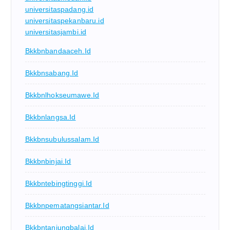
universitaspadang.id
universitaspekanbaru.id
universitasjambi.id
Bkkbnbandaaceh.id
Bkkbnsabang.id
Bkkbnlhokseumawe.id
Bkkbnlangsa.id
Bkkbnsubulussalam.id
Bkkbnbinjai.id
Bkkbntebingtinggi.id
Bkkbnpematangsiantar.id
Bkkbntanjungbalai.id