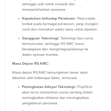
sehingga sulit untuk menarik dan
mempertahankan penyewa.
Kepatuhan terhadap Peraturan:
Real estate
tunduk pada berbagai peraturan, yang mungkin
rumit dan memakan waktu lama untuk dipatuhi.
Gangguan Teknologi:
Teknologi baru terus
bermunculan, sehingga RS AMC harus
beradaptasi dan mengintegrasikannya ke
dalam operasi mereka.
Masa Depan RS AMC:
Masa depan RS AMC kemungkinan besar akan
dibentuk oleh beberapa faktor, termasuk:
Peningkatan Adopsi Teknologi:
PropTech
akan terus memainkan peran penting dalam
meningkatkan efisiensi dan meningkatkan
pengalaman penyewa.