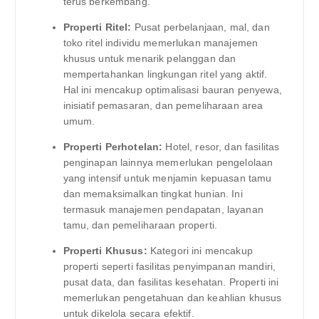
terus berkembang.
Properti Ritel:
Pusat perbelanjaan, mal, dan
toko ritel individu memerlukan manajemen
khusus untuk menarik pelanggan dan
mempertahankan lingkungan ritel yang aktif.
Hal ini mencakup optimalisasi bauran penyewa,
inisiatif pemasaran, dan pemeliharaan area
umum.
Properti Perhotelan:
Hotel, resor, dan fasilitas
penginapan lainnya memerlukan pengelolaan
yang intensif untuk menjamin kepuasan tamu
dan memaksimalkan tingkat hunian. Ini
termasuk manajemen pendapatan, layanan
tamu, dan pemeliharaan properti.
Properti Khusus:
Kategori ini mencakup
properti seperti fasilitas penyimpanan mandiri,
pusat data, dan fasilitas kesehatan. Properti ini
memerlukan pengetahuan dan keahlian khusus
untuk dikelola secara efektif.