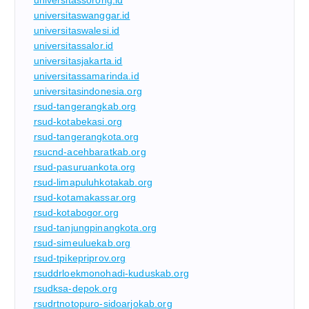
universitaswanggar.id
universitaswalesi.id
universitassalor.id
universitasjakarta.id
universitassamarinda.id
universitasindonesia.org
rsud-tangerangkab.org
rsud-kotabekasi.org
rsud-tangerangkota.org
rsucnd-acehbaratkab.org
rsud-pasuruankota.org
rsud-limapuluhkotakab.org
rsud-kotamakassar.org
rsud-kotabogor.org
rsud-tanjungpinangkota.org
rsud-simeuluekab.org
rsud-tpikepriprov.org
rsuddrloekmonohadi-kuduskab.org
rsudksa-depok.org
rsudrtnotopuro-sidoarjokab.org