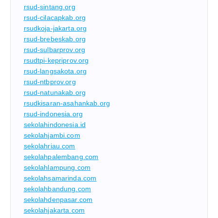
rsud-sintang.org
rsud-cilacapkab.org
rsudkoja-jakarta.org
rsud-brebeskab.org
rsud-sulbarprov.org
rsudtpi-kepriprov.org
rsud-langsakota.org
rsud-ntbprov.org
rsud-natunakab.org
rsudkisaran-asahankab.org
rsud-indonesia.org
sekolahindonesia.id
sekolahjambi.com
sekolahriau.com
sekolahpalembang.com
sekolahlampung.com
sekolahsamarinda.com
sekolahbandung.com
sekolahdenpasar.com
sekolahjakarta.com