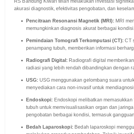
RS Bandung Kiwari telah melakukan investasi signifik
akurasi diagnostik, efektivitas pengobatan, dan keselam
Pencitraan Resonansi Magnetik (MRI):
MRI memb
memungkinkan diagnosis akurat berbagai kondisi
Pemindaian Tomografi Terkomputasi (CT):
CT s
penampang tubuh, memberikan informasi berharga
Radiografi Digital:
Radiografi digital memberikan
radiasi yang lebih rendah dibandingkan dengan rad
USG:
USG menggunakan gelombang suara untuk m
menyediakan cara non-invasif untuk mendiagnosi
Endoskopi:
Endoskopi melibatkan memasukkan ta
tubuh untuk memvisualisasikan organ dan jaringan
pengobatan berbagai kondisi, termasuk ganggua
Bedah Laparoskopi:
Bedah laparoskopi menggun