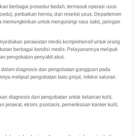
n berbagai prosedur bedah, termasuk operasi usus
pedu), perbaikan hernia, dan reseksi usus. Departemen
la memungkinkan untuk mengurangi rasa sakit, jaringan
yediakan perawatan medis komprehensif untuk orang
atan berbagai kondisi medis. Pelayanannya meliputi
dan pengobatan penyakit akut.
i dalam diagnosis dan pengobatan gangguan pada
nya meliputi pengobatan batu ginjal, infeksi saluran
n diagnosis dan pengobatan untuk kelainan kulit,
 jerawat, eksim, psoriasis, pemeriksaan kanker kulit,