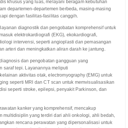
is khusus yang luas, melayani beragam kebutuhan
alam departemen-departemen berbeda, masing-masing
pi dengan fasilitas-fasilitas canggih.
layanan diagnostik dan pengobatan komprehensif untuk
masuk elektrokardiografi (EKG), ekokardiografi,
diologi intervensi, seperti angioplasti dan pemasangan
n arteri dan meningkatkan aliran darah ke jantung.
 diagnosis dan pengobatan gangguan yang
 saraf tepi. Layanannya meliputi
elainan aktivitas otak, electromyography (EMG) untuk
maging seperti MRI dan CT scan untuk memvisualisasikan
si seperti stroke, epilepsi, penyakit Parkinson, dan
rawatan kanker yang komprehensif, mencakup
multidisiplin yang terdiri dari ahli onkologi, ahli bedah,
bangkan rencana perawatan yang dipersonalisasi untuk