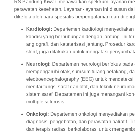
RS Bandung Kiwari menawarkan spektrum layanan med
perawatan kesehatan. Layanan-layanan ini disusun d
dikelola oleh para spesialis berpengalaman dan dilengka
Kardiologi:
Departemen kardiologi menyediakan 
kondisi yang berhubungan dengan jantung. Ini ter
angiografi, dan kateterisasi jantung. Prosedur kar
stent, juga dilakukan untuk mengatasi penyumbata
Neurologi:
Departemen neurologi berfokus pada
mempengaruhi otak, sumsum tulang belakang, dan
electroencephalography (EEG) untuk mendeteksi k
menilai fungsi saraf dan otot, dan teknik neuroi
sistem saraf. Departemen ini juga menangani kondi
multiple sclerosis.
Onkologi:
Departemen onkologi menyediakan pe
diagnosis, pengobatan, dan perawatan paliatif. Tim 
dan terapis radiasi berkolaborasi untuk mengem