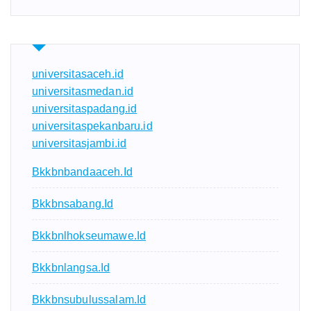
universitasaceh.id
universitasmedan.id
universitaspadang.id
universitaspekanbaru.id
universitasjambi.id
Bkkbnbandaaceh.id
Bkkbnsabang.id
Bkkbnlhokseumawe.id
Bkkbnlangsa.id
Bkkbnsubulussalam.id