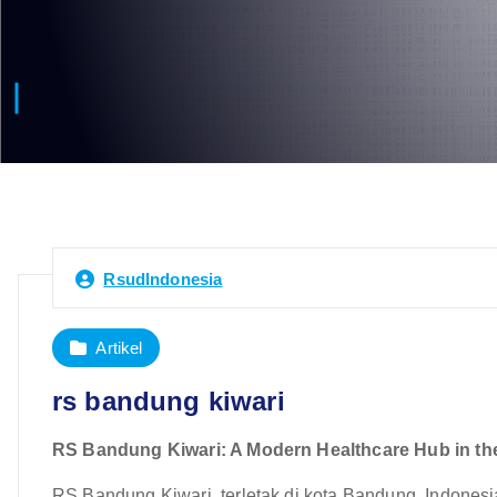
RsudIndonesia
Artikel
rs bandung kiwari
RS Bandung Kiwari: A Modern Healthcare Hub in th
RS Bandung Kiwari, terletak di kota Bandung, Indonesi