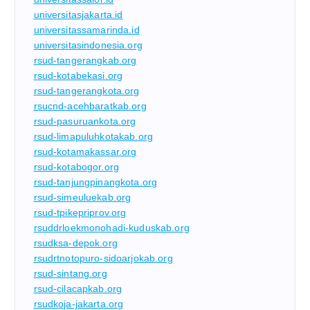
universitasjakarta.id
universitassamarinda.id
universitasindonesia.org
rsud-tangerangkab.org
rsud-kotabekasi.org
rsud-tangerangkota.org
rsucnd-acehbaratkab.org
rsud-pasuruankota.org
rsud-limapuluhkotakab.org
rsud-kotamakassar.org
rsud-kotabogor.org
rsud-tanjungpinangkota.org
rsud-simeuluekab.org
rsud-tpikepriprov.org
rsuddrloekmonohadi-kuduskab.org
rsudksa-depok.org
rsudrtnotopuro-sidoarjokab.org
rsud-sintang.org
rsud-cilacapkab.org
rsudkoja-jakarta.org