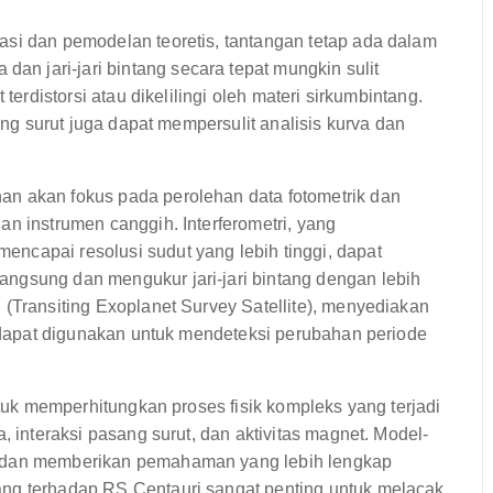
asi dan pemodelan teoretis, tantangan tetap ada dalam
 jari-jari bintang secara tepat mungkin sulit
terdistorsi atau dikelilingi oleh materi sirkumbintang.
sang surut juga dapat mempersulit analisis kurva dan
an akan fokus pada perolehan data fotometrik dan
an instrumen canggih. Interferometri, yang
ncapai resolusi sudut yang lebih tinggi, dapat
ngsung dan mengukur jari-jari bintang dengan lebih
 (Transiting Exoplanet Survey Satellite), menyediakan
ng dapat digunakan untuk mendeteksi perubahan periode
ntuk memperhitungkan proses fisik kompleks yang terjadi
, interaksi pasang surut, dan aktivitas magnet. Model-
i dan memberikan pemahaman yang lebih lengkap
ang terhadap RS Centauri sangat penting untuk melacak