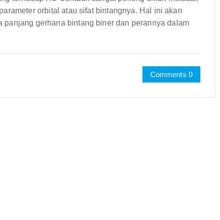
rameter orbital atau sifat bintangnya. Hal ini akan
 panjang gerhana bintang biner dan perannya dalam
Comments 0