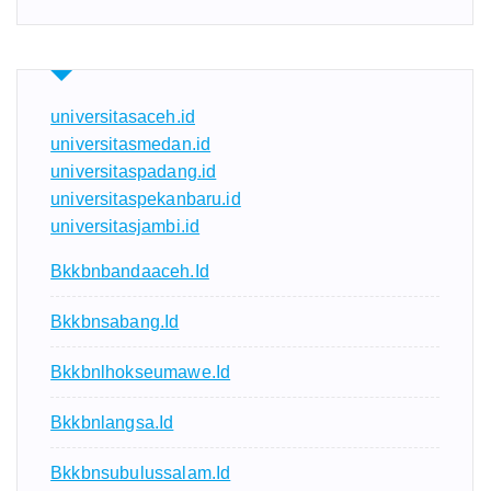
universitasaceh.id
universitasmedan.id
universitaspadang.id
universitaspekanbaru.id
universitasjambi.id
Bkkbnbandaaceh.id
Bkkbnsabang.id
Bkkbnlhokseumawe.id
Bkkbnlangsa.id
Bkkbnsubulussalam.id