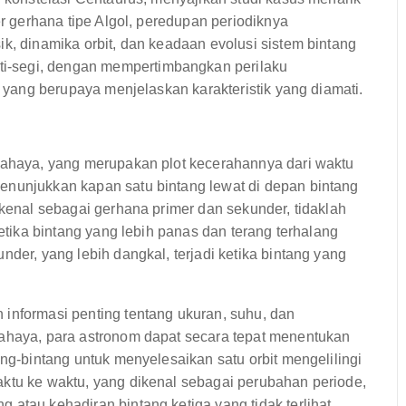
er gerhana tipe Algol, peredupan periodiknya
k, dinamika orbit, dan keadaan evolusi sistem bintang
i-segi, dengan mempertimbangkan perilaku
s yang berupaya menjelaskan karakteristik yang diamati.
 cahaya, yang merupakan plot kecerahannya dari waktu
enunjukkan kapan satu bintang lewat di depan bintang
ikenal sebagai gerhana primer dan sekunder, tidaklah
ketika bintang yang lebih panas dan terang terhalang
nder, yang lebih dangkal, terjadi ketika bintang yang
 informasi penting tentang ukuran, suhu, dan
cahaya, para astronom dapat secara tepat menentukan
ang-bintang untuk menyelesaikan satu orbit mengelilingi
aktu ke waktu, yang dikenal sebagai perubahan periode,
atau kehadiran bintang ketiga yang tidak terlihat.