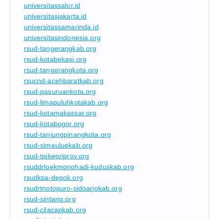
universitassalor.id
universitasjakarta.id
universitassamarinda.id
universitasindonesia.org
rsud-tangerangkab.org
rsud-kotabekasi.org
rsud-tangerangkota.org
rsucnd-acehbaratkab.org
rsud-pasuruankota.org
rsud-limapuluhkotakab.org
rsud-kotamakassar.org
rsud-kotabogor.org
rsud-tanjungpinangkota.org
rsud-simeuluekab.org
rsud-tpikepriprov.org
rsuddrloekmonohadi-kuduskab.org
rsudksa-depok.org
rsudrtnotopuro-sidoarjokab.org
rsud-sintang.org
rsud-cilacapkab.org