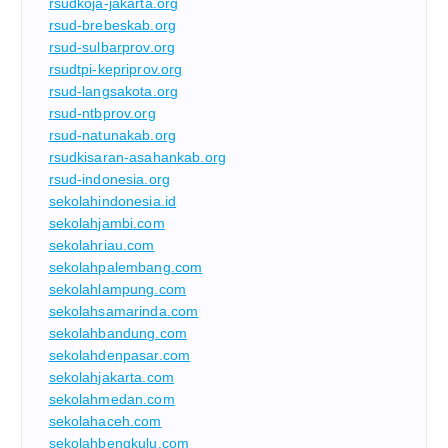
rsudkoja-jakarta.org
rsud-brebeskab.org
rsud-sulbarprov.org
rsudtpi-kepriprov.org
rsud-langsakota.org
rsud-ntbprov.org
rsud-natunakab.org
rsudkisaran-asahankab.org
rsud-indonesia.org
sekolahindonesia.id
sekolahjambi.com
sekolahriau.com
sekolahpalembang.com
sekolahlampung.com
sekolahsamarinda.com
sekolahbandung.com
sekolahdenpasar.com
sekolahjakarta.com
sekolahmedan.com
sekolahaceh.com
sekolahbengkulu.com