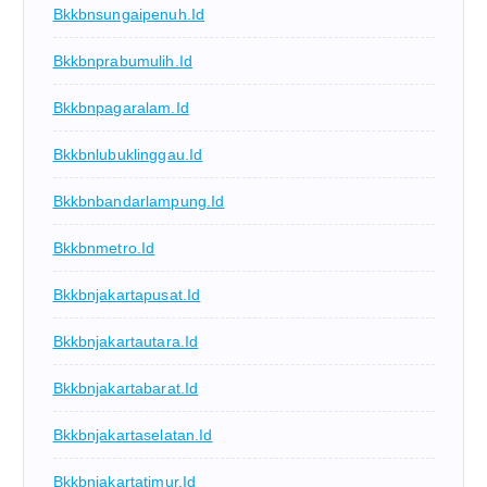
Bkkbnsungaipenuh.id
Bkkbnprabumulih.id
Bkkbnpagaralam.id
Bkkbnlubuklinggau.id
Bkkbnbandarlampung.id
Bkkbnmetro.id
Bkkbnjakartapusat.id
Bkkbnjakartautara.id
Bkkbnjakartabarat.id
Bkkbnjakartaselatan.id
Bkkbnjakartatimur.id