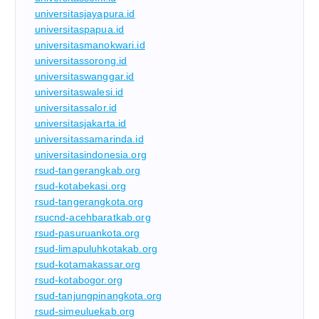
universitasjayapura.id
universitaspapua.id
universitasmanokwari.id
universitassorong.id
universitaswanggar.id
universitaswalesi.id
universitassalor.id
universitasjakarta.id
universitassamarinda.id
universitasindonesia.org
rsud-tangerangkab.org
rsud-kotabekasi.org
rsud-tangerangkota.org
rsucnd-acehbaratkab.org
rsud-pasuruankota.org
rsud-limapuluhkotakab.org
rsud-kotamakassar.org
rsud-kotabogor.org
rsud-tanjungpinangkota.org
rsud-simeuluekab.org