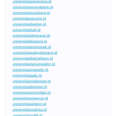
universitassemarang.id
universitasyogyakarta.id
universitassurabaya.id
universitasserang.id
universitasbanten.id
universitasbali.id
universitasdenpasar.id
universitaskupang.id
universitaspontianak.id
universitaspalangkaraya.id
universitasbanjarbaru.id
universitastanjungselor.id
universitasmanado.id
universitaspalu.id
universitasmakassar.id
universitaskendari.id
universitasgorontalo.id
universitasmamuju.id
universitasambon.id
universitasmaluku.id
universitassofifi.id