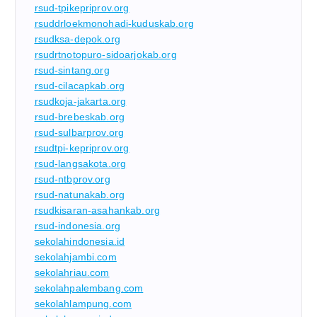
rsud-tpikepriprov.org
rsuddrloekmonohadi-kuduskab.org
rsudksa-depok.org
rsudrtnotopuro-sidoarjokab.org
rsud-sintang.org
rsud-cilacapkab.org
rsudkoja-jakarta.org
rsud-brebeskab.org
rsud-sulbarprov.org
rsudtpi-kepriprov.org
rsud-langsakota.org
rsud-ntbprov.org
rsud-natunakab.org
rsudkisaran-asahankab.org
rsud-indonesia.org
sekolahindonesia.id
sekolahjambi.com
sekolahriau.com
sekolahpalembang.com
sekolahlampung.com