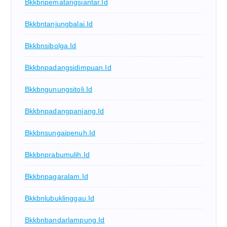
Bkkbnpematangsiantar.id
Bkkbntanjungbalai.id
Bkkbnsibolga.id
Bkkbnpadangsidimpuan.id
Bkkbngunungsitoli.id
Bkkbnpadangpanjang.id
Bkkbnsungaipenuh.id
Bkkbnprabumulih.id
Bkkbnpagaralam.id
Bkkbnlubuklinggau.id
Bkkbnbandarlampung.id