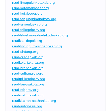
rsud-limapuluhkotakab.org
rsud-kotamakassar.org
rsud-kotabogor.org
rsud-tanjungpinangkota.org
rsud-simeuluekab.org
rsud-tpikepriprov.org
rsuddrloekmonohadi-kuduskab.org
rsudksa-depok.org
rsudrtnotopuro-sidoarjokab.org
rsud-sintang.org
rsud-cilacapkab.org
rsudkoja-jakarta.org
rsud-brebeskab.org
rsud-sulbarprov.org
rsudtpi-kepriprov.org
rsud-langsakota.org
rsud-ntbprov.org
rsud-natunakab.org
rsudkisaran-asahankab.org
rsud-indonesia.org