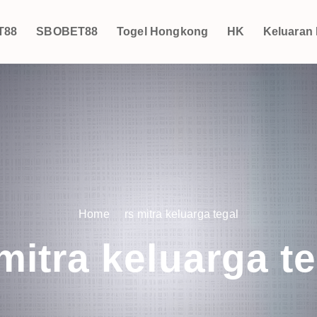
T88
SBOBET88
Togel Hongkong
HK
Keluaran
Home
rs mitra keluarga tegal
mitra keluarga t