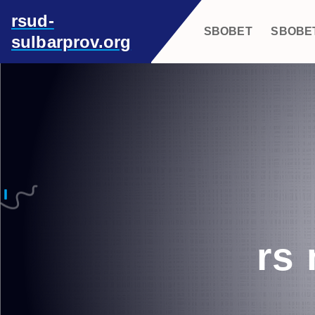
S
rsud-
k
SBOBET
SBOBE
sulbarprov.org
i
p
t
o
c
o
n
t
e
n
t
rs 