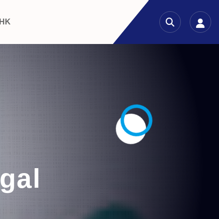
 HK
egal