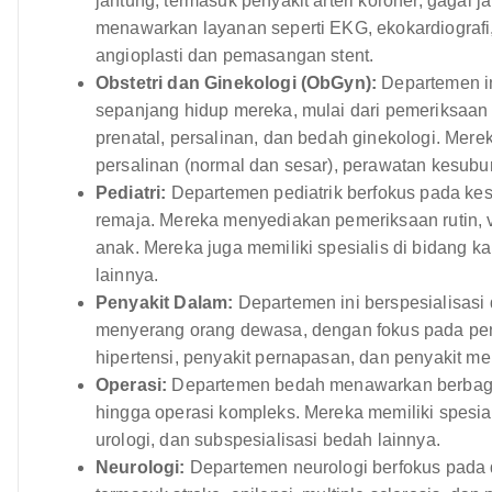
jantung, termasuk penyakit arteri koroner, gagal 
menawarkan layanan seperti EKG, ekokardiografi, t
angioplasti dan pemasangan stent.
Obstetri dan Ginekologi (ObGyn):
Departemen in
sepanjang hidup mereka, mulai dari pemeriksaan
prenatal, persalinan, dan bedah ginekologi. Mer
persalinan (normal dan sesar), perawatan kesubur
Pediatri:
Departemen pediatrik berfokus pada kes
remaja. Mereka menyediakan pemeriksaan rutin, 
anak. Mereka juga memiliki spesialis di bidang kar
lainnya.
Penyakit Dalam:
Departemen ini berspesialisasi
menyerang orang dewasa, dengan fokus pada pen
hipertensi, penyakit pernapasan, dan penyakit me
Operasi:
Departemen bedah menawarkan berbagai 
hingga operasi kompleks. Mereka memiliki spesia
urologi, dan subspesialisasi bedah lainnya.
Neurologi:
Departemen neurologi berfokus pada 