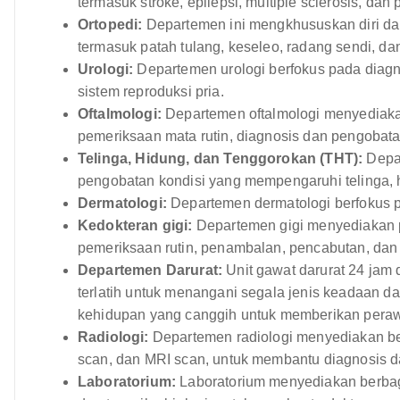
termasuk stroke, epilepsi, multiple sclerosis, dan
Ortopedi:
Departemen ini mengkhususkan diri dal
termasuk patah tulang, keseleo, radang sendi, da
Urologi:
Departemen urologi berfokus pada diagn
sistem reproduksi pria.
Oftalmologi:
Departemen oftalmologi menyediaka
pemeriksaan mata rutin, diagnosis dan pengobata
Telinga, Hidung, dan Tenggorokan (THT):
Depar
pengobatan kondisi yang mempengaruhi telinga, 
Dermatologi:
Departemen dermatologi berfokus pa
Kedokteran gigi:
Departemen gigi menyediakan p
pemeriksaan rutin, penambalan, pencabutan, dan 
Departemen Darurat:
Unit gawat darurat 24 jam 
terlatih untuk menangani segala jenis keadaan d
kehidupan yang canggih untuk memberikan perawa
Radiologi:
Departemen radiologi menyediakan be
scan, dan MRI scan, untuk membantu diagnosis d
Laboratorium:
Laboratorium menyediakan berbagai