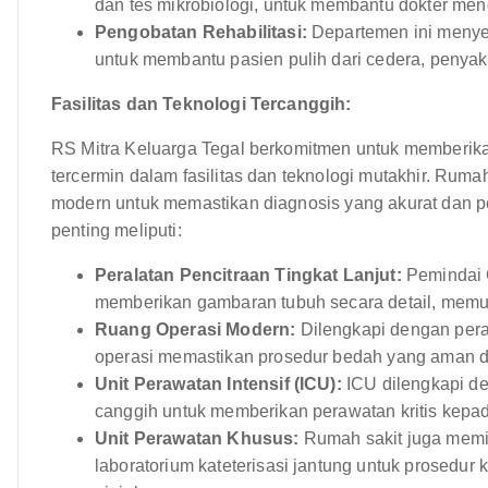
dan tes mikrobiologi, untuk membantu dokter me
Pengobatan Rehabilitasi:
Departemen ini menyedi
untuk membantu pasien pulih dari cedera, penyaki
Fasilitas dan Teknologi Tercanggih:
RS Mitra Keluarga Tegal berkomitmen untuk memberika
tercermin dalam fasilitas dan teknologi mutakhir. Ruma
modern untuk memastikan diagnosis yang akurat dan per
penting meliputi:
Peralatan Pencitraan Tingkat Lanjut:
Pemindai C
memberikan gambaran tubuh secara detail, memun
Ruang Operasi Modern:
Dilengkapi dengan pera
operasi memastikan prosedur bedah yang aman da
Unit Perawatan Intensif (ICU):
ICU dilengkapi d
canggih untuk memberikan perawatan kritis kepad
Unit Perawatan Khusus:
Rumah sakit juga memili
laboratorium kateterisasi jantung untuk prosedur k