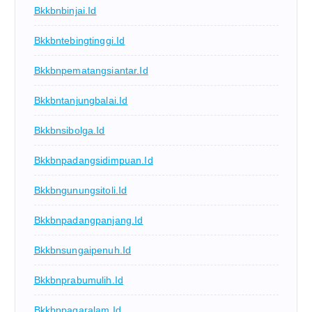
Bkkbnbinjai.id
Bkkbntebingtinggi.id
Bkkbnpematangsiantar.id
Bkkbntanjungbalai.id
Bkkbnsibolga.id
Bkkbnpadangsidimpuan.id
Bkkbngunungsitoli.id
Bkkbnpadangpanjang.id
Bkkbnsungaipenuh.id
Bkkbnprabumulih.id
Bkkbnpagaralam.id