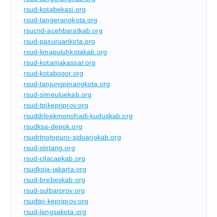
rsud-kotabekasi.org
rsud-tangerangkota.org
rsucnd-acehbaratkab.org
rsud-pasuruankota.org
rsud-limapuluhkotakab.org
rsud-kotamakassar.org
rsud-kotabogor.org
rsud-tanjungpinangkota.org
rsud-simeuluekab.org
rsud-tpikepriprov.org
rsuddrloekmonohadi-kuduskab.org
rsudksa-depok.org
rsudrtnotopuro-sidoarjokab.org
rsud-sintang.org
rsud-cilacapkab.org
rsudkoja-jakarta.org
rsud-brebeskab.org
rsud-sulbarprov.org
rsudtpi-kepriprov.org
rsud-langsakota.org