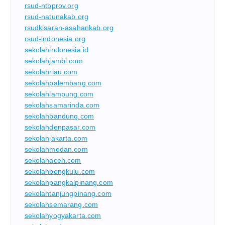
rsud-ntbprov.org
rsud-natunakab.org
rsudkisaran-asahankab.org
rsud-indonesia.org
sekolahindonesia.id
sekolahjambi.com
sekolahriau.com
sekolahpalembang.com
sekolahlampung.com
sekolahsamarinda.com
sekolahbandung.com
sekolahdenpasar.com
sekolahjakarta.com
sekolahmedan.com
sekolahaceh.com
sekolahbengkulu.com
sekolahpangkalpinang.com
sekolahtanjungpinang.com
sekolahsemarang.com
sekolahyogyakarta.com