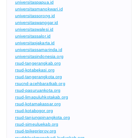
universitaspapua.id
universitasmanokwari.id
universitassorong.id
universitaswanggar.id
universitaswalesi.id
universitassalor.id
universitasjakarta.id
universitassamarinda.id
universitasindonesia.org
rsud-tangerangkab.org
rsud-kotabekasi.org
rsud-tangerangkota.org
rsucnd-acehbaratkab.org
rsud-pasuruankota.org
rsud-limapuluhkotakab.org
rsud-kotamakassar.org
rsud-kotabogor.org
rsud-tanjungpinangkota.org
rsud-simeuluekab.org
rsud-tpikepriprov.org
rsuddrloekmonohadi-kuduskab.org