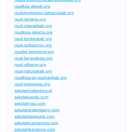
rsudksa-depok.org
rsudrtnotopuro-sidoarjokab.org
rsud-sintang.org
rsud-cilacapkab.org
rsudkoja-jakarta.org
rsud-brebeskab.org
rsud-sulbarprov.org
rsudtpi-kepriprov.org
rsud-langsakota.org
rsud-ntbprov.org
rsud-natunakab.org
rsudkisaran-asahankab.org
rsud-indonesia.org
sekolahindonesia.id
sekolahjambi.com
sekolahriau.com
sekolahpalembang.com
sekolahlampung.com
sekolahsamarinda.com
sekolahbandung.com