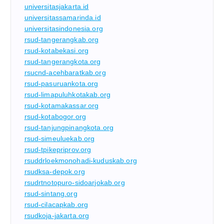
universitasjakarta.id
universitassamarinda.id
universitasindonesia.org
rsud-tangerangkab.org
rsud-kotabekasi.org
rsud-tangerangkota.org
rsucnd-acehbaratkab.org
rsud-pasuruankota.org
rsud-limapuluhkotakab.org
rsud-kotamakassar.org
rsud-kotabogor.org
rsud-tanjungpinangkota.org
rsud-simeuluekab.org
rsud-tpikepriprov.org
rsuddrloekmonohadi-kuduskab.org
rsudksa-depok.org
rsudrtnotopuro-sidoarjokab.org
rsud-sintang.org
rsud-cilacapkab.org
rsudkoja-jakarta.org