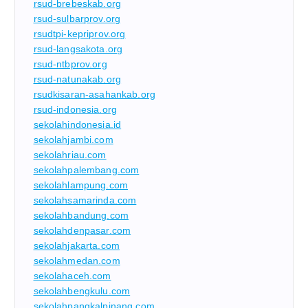
rsud-brebeskab.org
rsud-sulbarprov.org
rsudtpi-kepriprov.org
rsud-langsakota.org
rsud-ntbprov.org
rsud-natunakab.org
rsudkisaran-asahankab.org
rsud-indonesia.org
sekolahindonesia.id
sekolahjambi.com
sekolahriau.com
sekolahpalembang.com
sekolahlampung.com
sekolahsamarinda.com
sekolahbandung.com
sekolahdenpasar.com
sekolahjakarta.com
sekolahmedan.com
sekolahaceh.com
sekolahbengkulu.com
sekolahpangkalpinang.com