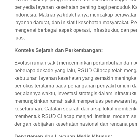
penyedia layanan kesehatan penting bagi penduduk Ka
Indonesia. Maknanya tidak hanya mencakup perawatan 
layanan darurat, dan inisiatif kesehatan masyaraka
mengenai berbagai aspek operasi, infrastruktur, dan 
luas.
Konteks Sejarah dan Perkembangan:
Evolusi rumah sakit mencerminkan pertumbuhan dan pe
beberapa dekade yang lalu, RSUD Cilacap telah menga
kebutuhan layanan kesehatan yang semakin meningkat 
berfokus terutama pada penanganan penyakit umum dan
berjalannya waktu, investasi strategis dalam infrastrukt
memungkinkan rumah sakit memperluas penawaran l
keseluruhan. Catatan sejarah dan arsip lokal member
membentuk RSUD Cilacap menjadi institusi modern sepert
dengan kebijakan kesehatan nasional dan rencana p
Departemen dan Layanan Medis Khusus: