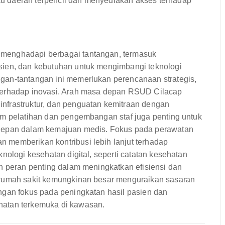
u daerah terpencil dan menyediakan akses terhadap
menghadapi berbagai tantangan, termasuk
sien, dan kebutuhan untuk mengimbangi teknologi
gan-tantangan ini memerlukan perencanaan strategis,
 terhadap inovasi. Arah masa depan RSUD Cilacap
nfrastruktur, dan penguatan kemitraan dengan
am pelatihan dan pengembangan staf juga penting untuk
rdepan dalam kemajuan medis. Fokus pada perawatan
 memberikan kontribusi lebih lanjut terhadap
nologi kesehatan digital, seperti catatan kesehatan
n peran penting dalam meningkatkan efisiensi dan
 rumah sakit kemungkinan besar menguraikan sasaran
ngan fokus pada peningkatan hasil pasien dan
hatan terkemuka di kawasan.