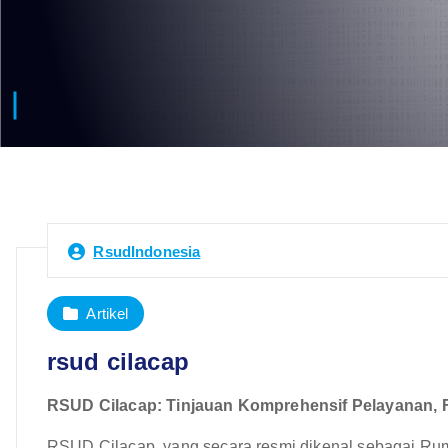
RsudIndonesia
Artikel
rsud cilacap
RSUD Cilacap: Tinjauan Komprehensif Pelayanan, F
RSUD Cilacap, yang secara resmi dikenal sebagai Ru