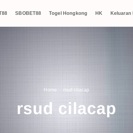
T88
SBOBET88
Togel Hongkong
HK
Keluaran
Home
rsud cilacap
rsud cilacap