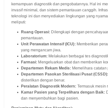
kemampuan diagnostik dan pengobatannya. Hal ini men
invasif minimal, dan sistem pemantauan canggih. Infra
teknologi ini dan menyediakan lingkungan yang nyama
meliputi:
Ruang Operasi:
Dilengkapi dengan pencahayaan 
pemantauan.
Unit Perawatan Intensif (ICU):
Memberikan perawa
yang mengancam jiwa.
Laboratorium:
Melakukan berbagai tes diagnostik,
Farmasi:
Mengeluarkan obat dan memberikan kon
Departemen Rekam Medis:
Memelihara catatan p
Departemen Pasokan Sterilisasi Pusat (CSSD)
disterilkan dengan benar.
Peralatan Diagnostik Modern:
Termasuk mesin ro
Kamar Pasien yang Terpelihara dengan Baik:
D
dan menyembuhkan bagi pasien.