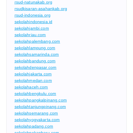
rsud-natunakab.org
rsudkisaran-asahankab.org
rsud-indonesia.org
sekolahindonesia.id
sekolahjambi.com
sekolahriau.com
sekolahpalembang.com
sekolahlampung.com
sekolahsamarinda.com
sekolahbandung.com
sekolahdenpasar.com
sekolahjakarta.com
sekolahmedan.com
sekolahaceh.com
sekolahbengkulu.com
sekolahpangkalpinang.com
sekolahtanjungpinang.com
sekolahsemarang.com
sekolahyogyakarta.com
sekolahpadang.com
sekolahpekanbaru.com