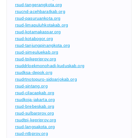
rsud-tangerangkota.org
rsucnd-acehbaratkab.org
rsud-pasuruankota.org
rsud-limapuluhkotakab.org
rsud-kotamakassar.org
rsud-kotabogor.org
rsud-tanjungpinangkota.org
rsud-simeuluekab.org
rsud-tpikepriprov.org
rsuddrloekmonohadi-kuduskab.org
rsudksa-depok.org
rsudrtnotopuro-sidoarjokab.org
rsud-sintang.org
rsud-cilacapkab.org
rsudkoja-jakarta.org
rsud-brebeskab.org
rsud-sulbarprov.org
rsudtpi-kepriprov.org
rsud-langsakota.org
rsud-ntbprov.org