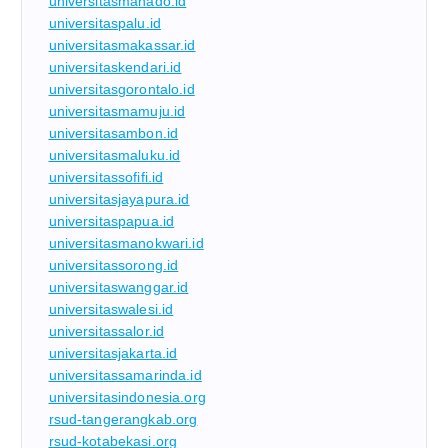
universitasmanado.id
universitaspalu.id
universitasmakassar.id
universitaskendari.id
universitasgorontalo.id
universitasmamuju.id
universitasambon.id
universitasmaluku.id
universitassofifi.id
universitasjayapura.id
universitaspapua.id
universitasmanokwari.id
universitassorong.id
universitaswanggar.id
universitaswalesi.id
universitassalor.id
universitasjakarta.id
universitassamarinda.id
universitasindonesia.org
rsud-tangerangkab.org
rsud-kotabekasi.org