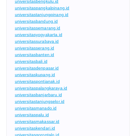
universitasbengkulu.id
universitaspangkalpinang.id
universitastanjungpinang.id
universitasbandung.id
universitassemarang.id
universitasyogyakarta.id
universitassurabaya.id
universitasserang.id
universitasbanten.id
universitasbali.id
universitasdenpasar.id
universitaskupang.id
universitaspontianak.id
universitaspalangkaraya.id
universitasbanjarbaru.id
universitastanjungselor.id
universitasmanado.id
universitaspalu.id
universitasmakassar.id
universitaskendari.id
universitasgorontalo.id