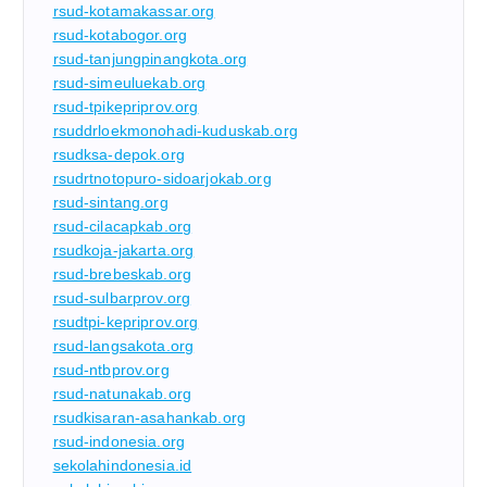
rsud-kotamakassar.org
rsud-kotabogor.org
rsud-tanjungpinangkota.org
rsud-simeuluekab.org
rsud-tpikepriprov.org
rsuddrloekmonohadi-kuduskab.org
rsudksa-depok.org
rsudrtnotopuro-sidoarjokab.org
rsud-sintang.org
rsud-cilacapkab.org
rsudkoja-jakarta.org
rsud-brebeskab.org
rsud-sulbarprov.org
rsudtpi-kepriprov.org
rsud-langsakota.org
rsud-ntbprov.org
rsud-natunakab.org
rsudkisaran-asahankab.org
rsud-indonesia.org
sekolahindonesia.id