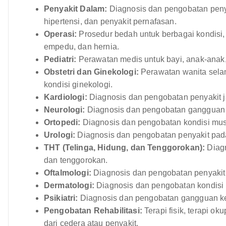
Penyakit Dalam:
Diagnosis dan pengobatan penya
hipertensi, dan penyakit pernafasan.
Operasi:
Prosedur bedah untuk berbagai kondisi,
empedu, dan hernia.
Pediatri:
Perawatan medis untuk bayi, anak-anak,
Obstetri dan Ginekologi:
Perawatan wanita selam
kondisi ginekologi.
Kardiologi:
Diagnosis dan pengobatan penyakit j
Neurologi:
Diagnosis dan pengobatan gangguan p
Ortopedi:
Diagnosis dan pengobatan kondisi musk
Urologi:
Diagnosis dan pengobatan penyakit pada 
THT (Telinga, Hidung, dan Tenggorokan):
Diagn
dan tenggorokan.
Oftalmologi:
Diagnosis dan pengobatan penyakit
Dermatologi:
Diagnosis dan pengobatan kondisi k
Psikiatri:
Diagnosis dan pengobatan gangguan ke
Pengobatan Rehabilitasi:
Terapi fisik, terapi o
dari cedera atau penyakit.