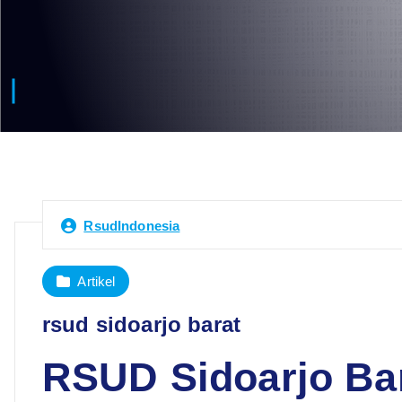
RsudIndonesia
Artikel
rsud sidoarjo barat
RSUD Sidoarjo Bar