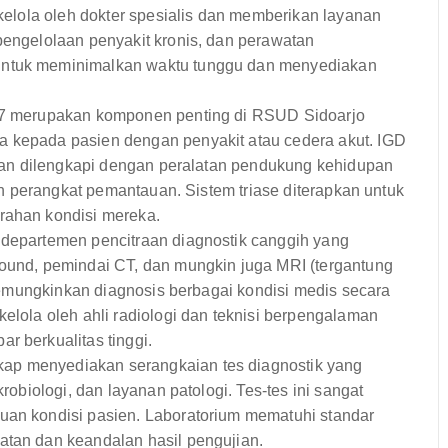
ikelola oleh dokter spesialis dan memberikan layanan
pengelolaan penyakit kronis, dan perawatan
untuk meminimalkan waktu tunggu dan menyediakan
/7 merupakan komponen penting di RSUD Sidoarjo
a kepada pasien dengan penyakit atau cedera akut. IGD
h dan dilengkapi dengan peralatan pendukung kehidupan
dan perangkat pemantauan. Sistem triase diterapkan untuk
rahan kondisi mereka.
 departemen pencitraan diagnostik canggih yang
sound, pemindai CT, dan mungkin juga MRI (tergantung
i memungkinkan diagnosis berbagai kondisi medis secara
kelola oleh ahli radiologi dan teknisi berpengalaman
r berkualitas tinggi.
kap menyediakan serangkaian tes diagnostik yang
krobiologi, dan layanan patologi. Tes-tes ini sangat
uan kondisi pasien. Laboratorium mematuhi standar
atan dan keandalan hasil pengujian.