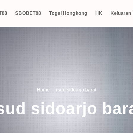
T88
SBOBET88
Togel Hongkong
HK
Keluaran
Home
rsud sidoarjo barat
sud sidoarjo bar