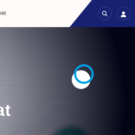
 HK
at