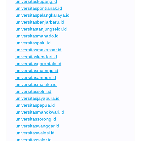
universitaskupang.id
universitaspontianak.id
universitaspalangkaraya.id
universitasbanjarbaru.id
universitastanjungselor.id
universitasmanado.id
universitaspalu.id
universitasmakassar.id
universitaskendari.id
universitasgorontalo.id
universitasmamuju.id
universitasambon.id
universitasmaluku.id
universitassofifi.id
universitasjayapura.id
universitaspapua.id
universitasmanokwari.id
universitassorong.id
universitaswanggar.id
universitaswalesi.id
universitassalor.id