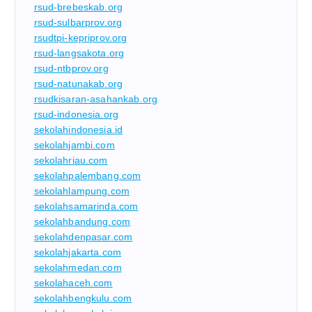
rsud-brebeskab.org
rsud-sulbarprov.org
rsudtpi-kepriprov.org
rsud-langsakota.org
rsud-ntbprov.org
rsud-natunakab.org
rsudkisaran-asahankab.org
rsud-indonesia.org
sekolahindonesia.id
sekolahjambi.com
sekolahriau.com
sekolahpalembang.com
sekolahlampung.com
sekolahsamarinda.com
sekolahbandung.com
sekolahdenpasar.com
sekolahjakarta.com
sekolahmedan.com
sekolahaceh.com
sekolahbengkulu.com