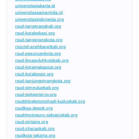
universitasjakarta.id
universitassamarinda.id
universitasindonesia.org
rsud-tangerangkab.org
rsud-kotabekasi.org
rsud-tangerangkota.org
rsucnd-acehbaratkab.org
rsud-pasuruankota.org
rsud-limapuluhkotakab.org
rsud-kotamakassar.org
rsud-kotabogor.org
rsud-tanjungpinangkota.org
rsud-simeuluekab.org
rsud-tpikepriprov.org
rsuddrloekmonohadi-kuduskab.org
rsudksa-depok.org
rsudrtnotopuro-sidoarjokab.org
rsud-sintang.org
rsud-cilacapkab.org
rsudkoja-jakarta.org