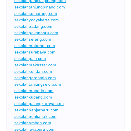
sekolahpangkalpinang.com
sekolahtanjungpinang.com
sekolahsemarang.com
sekolahyogyakarta.com
sekolahpadang.com
sekolahpekanbaru.com
sekolahserang.com
sekolahmataram.com
sekolahsurabaya.com
sekolahpalu.com
sekolahmakassar.com
sekolahkendari.com
sekolahgorontalo.com
sekolahtanjungselor.com
sekolahmanado.com
sekolahkupang.com
sekolahpalangkaraya.com
sekolahbanjarbaru.com
sekolahpontianak.com
sekolahambon.com
sekolahjayapura.com