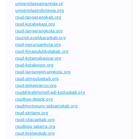
universitassamarinda.id
universitasindonesia.org
rsud-tangerangkab.org
rsud-kotabekasi.org
rsud-tangerangkota.org
rsucnd-acehbaratkab.org
rsud-pasuruankota.org
rsud-limapuluhkotakab.org
rsud-kotamakassar.org
rsud-kotabogor.org
rsud-tanjungpinangkota.org
rsud-simeuluekab.org
rsud-tpikepriprov.org
rsuddrloekmonohadi-kuduskab.org
rsudksa-depok.org
rsudrtnotopuro-sidoarjokab.org
rsud-sintang.org
rsud-cilacapkab.org
rsudkoja-jakarta.org
rsud-brebeskab.org