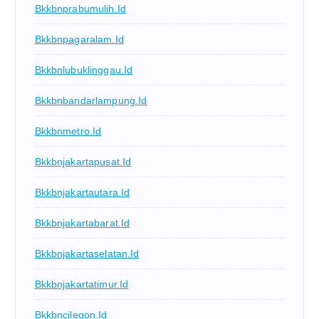
Bkkbnprabumulih.id
Bkkbnpagaralam.id
Bkkbnlubuklinggau.id
Bkkbnbandarlampung.id
Bkkbnmetro.id
Bkkbnjakartapusat.id
Bkkbnjakartautara.id
Bkkbnjakartabarat.id
Bkkbnjakartaselatan.id
Bkkbnjakartatimur.id
Bkkbncilegon.id