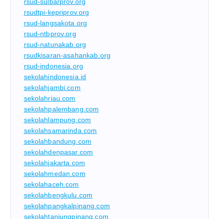
rsud-sulbarprov.org
rsudtpi-kepriprov.org
rsud-langsakota.org
rsud-ntbprov.org
rsud-natunakab.org
rsudkisaran-asahankab.org
rsud-indonesia.org
sekolahindonesia.id
sekolahjambi.com
sekolahriau.com
sekolahpalembang.com
sekolahlampung.com
sekolahsamarinda.com
sekolahbandung.com
sekolahdenpasar.com
sekolahjakarta.com
sekolahmedan.com
sekolahaceh.com
sekolahbengkulu.com
sekolahpangkalpinang.com
sekolahtanjungpinang.com