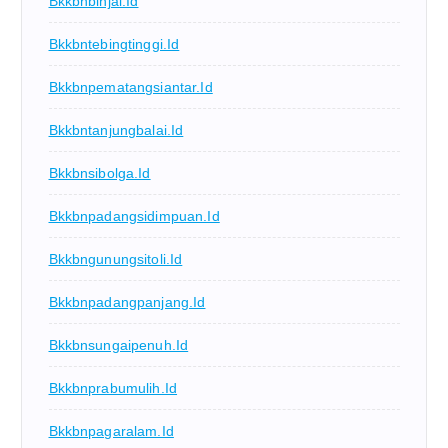
Bkkbnbinjai.id
Bkkbntebingtinggi.id
Bkkbnpematangsiantar.id
Bkkbntanjungbalai.id
Bkkbnsibolga.id
Bkkbnpadangsidimpuan.id
Bkkbngunungsitoli.id
Bkkbnpadangpanjang.id
Bkkbnsungaipenuh.id
Bkkbnprabumulih.id
Bkkbnpagaralam.id