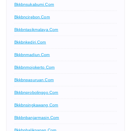
Bkkbnsukabumi.com
Bkkbncirebon.com
Bkkbntasikmalaya.com
Bkkbnkediri.com
Bkkbnmadiun.com
Bkkbnmojokerto.com
Bkkbnpasuruan.com
Bkkbnprobolinggo.com
Bkkbnsingkawang.com
Bkkbnbanjarmasin.com
Bkkbnbalikpapan.com