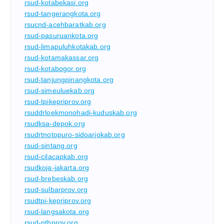
rsud-kotabekasi.org
rsud-tangerangkota.org
rsucnd-acehbaratkab.org
rsud-pasuruankota.org
rsud-limapuluhkotakab.org
rsud-kotamakassar.org
rsud-kotabogor.org
rsud-tanjungpinangkota.org
rsud-simeuluekab.org
rsud-tpikepriprov.org
rsuddrloekmonohadi-kuduskab.org
rsudksa-depok.org
rsudrtnotopuro-sidoarjokab.org
rsud-sintang.org
rsud-cilacapkab.org
rsudkoja-jakarta.org
rsud-brebeskab.org
rsud-sulbarprov.org
rsudtpi-kepriprov.org
rsud-langsakota.org
rsud-ntbprov.org