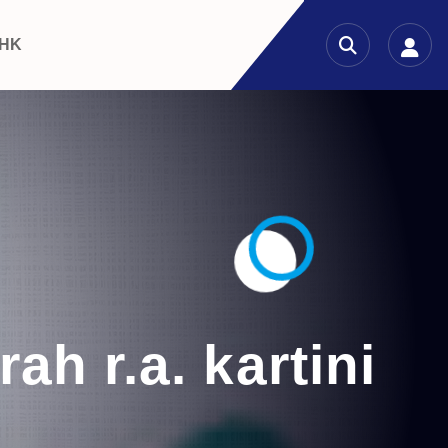
 HK
h r.a. kartini