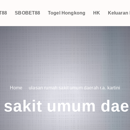
T88
SBOBET88
Togel Hongkong
HK
Keluaran
Home
ulasan rumah sakit umum daerah r.a. kartini
sakit umum daera