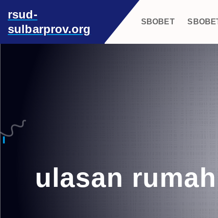
S
rsud-
k
SBOBET
SBOBE
sulbarprov.org
i
p
t
o
c
o
n
t
e
n
t
ulasan rumah 